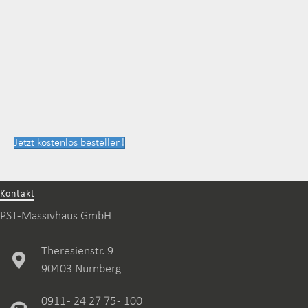
Jetzt kostenlos bestellen!
Kontakt
PST-Massivhaus GmbH
Theresienstr. 9
90403 Nürnberg
0911 - 24 27 75 - 100