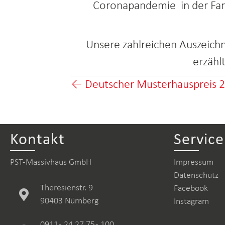
Coronapandemie in der Fam
Unsere zahlreichen Auszeichnu
erzähl
Posts
← Deutscher Musterhauspreis 
navigation
Kontakt
Service
PST-Massivhaus GmbH
Impressum
Datenschutz
Theresienstr. 9
Facebook
90403 Nürnberg
Instagram
0911 - 24 27 75 - 100