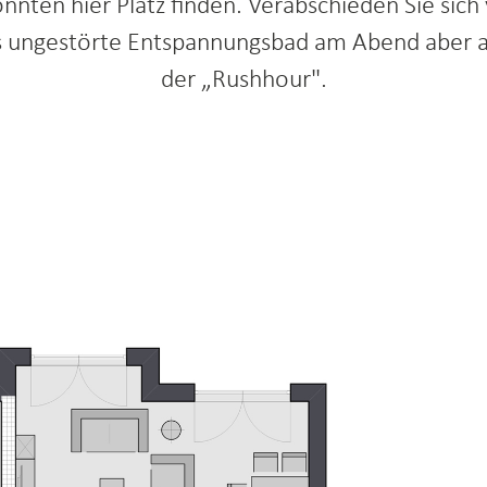
nten hier Platz finden. Verabschieden Sie sic
as ungestörte Entspannungsbad am Abend aber auc
der „Rushhour".
schoss